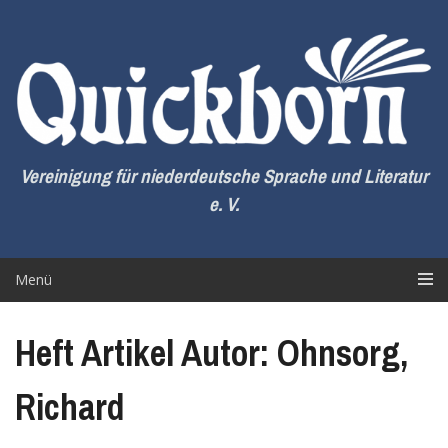
Zum
Inhalt
springen
Vereinigung für niederdeutsche Sprache und Literatur
e. V.
Menü
Heft Artikel Autor: Ohnsorg,
Richard