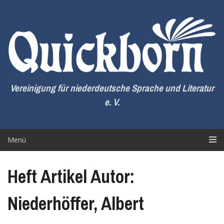
Zum
Inhalt
springen
Vereinigung für niederdeutsche Sprache und Literatur
e. V.
Menü
Heft Artikel Autor:
Niederhöffer, Albert