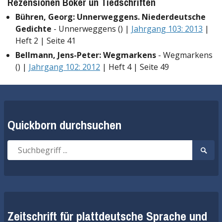
Rezensionen Böker un Tiedschriften
Bühren, Georg: Unnerweggens. Niederdeutsche
Gedichte
- Unnerweggens () |
Jahrgang 103: 2013
|
Heft 2 | Seite 41
Bellmann, Jens-Peter: Wegmarkens
- Wegmarkens
() |
Jahrgang 102: 2012
| Heft 4 | Seite 49
Quickborn durchsuchen
Suche
Suche
nach:
start
Zeitschrift für plattdeutsche Sprache und