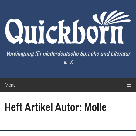
Zum
Inhalt
springen
Vereinigung für niederdeutsche Sprache und Literatur
e. V.
Menü
Heft Artikel Autor: Molle