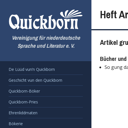
Zum
Inhalt
Heft Ar
springen
Vereinigung für niederdeutsche
Artikel gr
Sprache und Literatur e. V.
Bücher und 
So gung da
De Lüüd vun’n Quickborn
Geschicht vun den Quickborn
Quickborn-Böker
Quickborn-Pries
Ehrenliddmaten
Bökerie