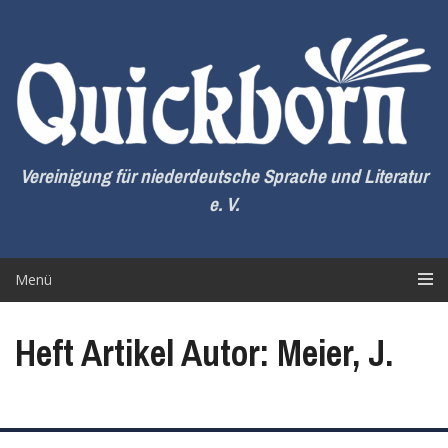
Zum
Inhalt
springen
Vereinigung für niederdeutsche Sprache und Literatur
e. V.
Menü
Heft Artikel Autor: Meier, J.