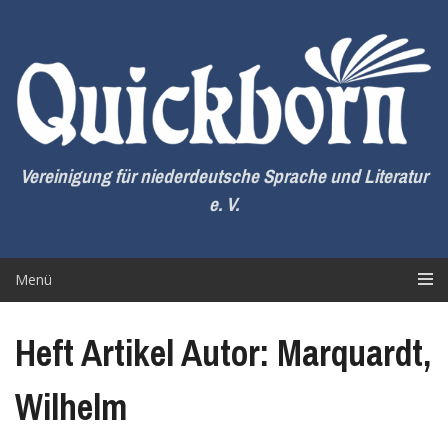
Zum
Inhalt
springen
Vereinigung für niederdeutsche Sprache und Literatur
e. V.
Menü
Heft Artikel Autor: Marquardt,
Wilhelm