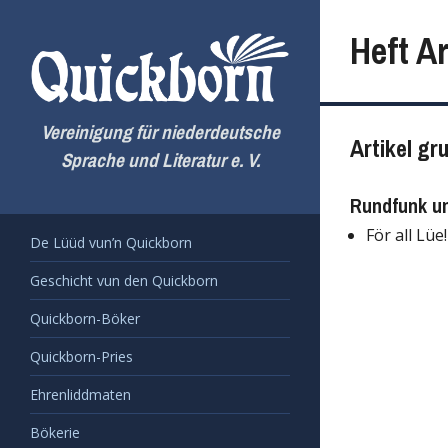
Zum
Inhalt
Heft Ar
springen
Vereinigung für niederdeutsche
Artikel gr
Sprache und Literatur e. V.
Rundfunk u
För all Lüe
De Lüüd vun’n Quickborn
Geschicht vun den Quickborn
Quickborn-Böker
Quickborn-Pries
Ehrenliddmaten
Bökerie