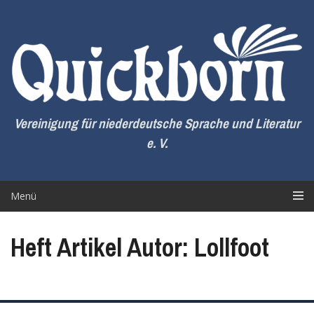
Zum
Inhalt
springen
Vereinigung für niederdeutsche Sprache und Literatur
e. V.
Menü
Heft Artikel Autor: Lollfoot