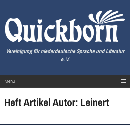
Zum
Inhalt
springen
Vereinigung für niederdeutsche Sprache und Literatur
e. V.
Menü
Heft Artikel Autor: Leinert