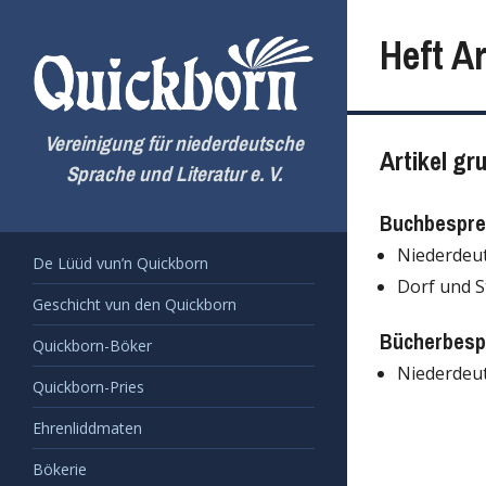
Zum
Inhalt
Heft Ar
springen
Vereinigung für niederdeutsche
Artikel gr
Sprache und Literatur e. V.
Buchbespr
Niederdeu
De Lüüd vun’n Quickborn
Dorf und S
Geschicht vun den Quickborn
Bücherbesp
Quickborn-Böker
Niederdeu
Quickborn-Pries
Ehrenliddmaten
Bökerie