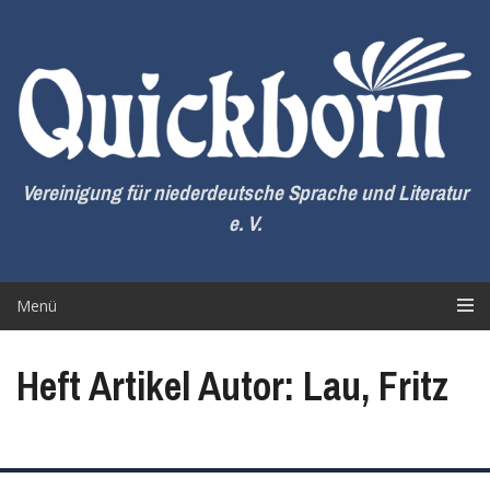
Zum
Inhalt
springen
Vereinigung für niederdeutsche Sprache und Literatur
e. V.
Menü
Heft Artikel Autor: Lau, Fritz