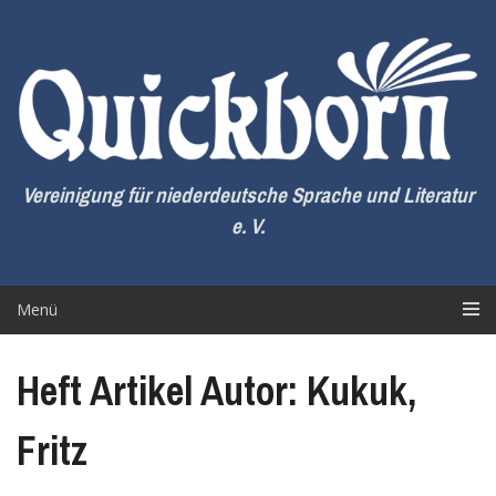
Zum
Inhalt
springen
Vereinigung für niederdeutsche Sprache und Literatur
e. V.
Menü
Heft Artikel Autor: Kukuk,
Fritz