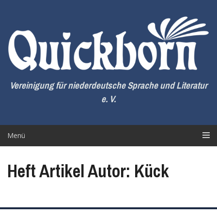
Zum
Inhalt
springen
Vereinigung für niederdeutsche Sprache und Literatur
e. V.
Menü
Heft Artikel Autor: Kück