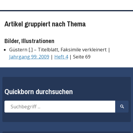
Artikel gruppiert nach Thema
Bilder, Illustrationen
Güstern [.] – Titelblatt, Faksimile verkleinert |
Jahrgang 99: 2009
|
Heft 4
| Seite 69
Quickborn durchsuchen
Suche
Suche
nach:
start