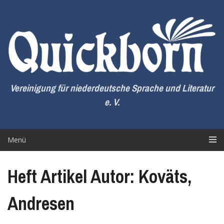
Zum
Inhalt
springen
Vereinigung für niederdeutsche Sprache und Literatur
e. V.
Menü
Heft Artikel Autor: Koväts,
Andresen