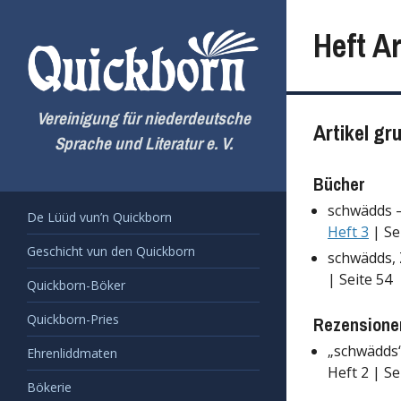
Zum
Inhalt
Heft Ar
springen
Vereinigung für niederdeutsche
Artikel gr
Sprache und Literatur e. V.
Bücher
schwädds –
De Lüüd vun’n Quickborn
Heft 3
| Se
Geschicht vun den Quickborn
schwädds, 
| Seite 54
Quickborn-Böker
Quickborn-Pries
Rezensionen
„schwädds“
Ehrenliddmaten
Heft 2 | Se
Bökerie