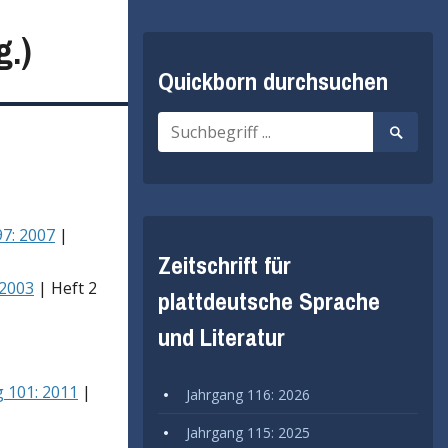
g.)
Quickborn durchsuchen
Suche
Suche
nach:
starten
7: 2007
|
Zeitschrift für
 2003
| Heft 2
plattdeutsche Sprache
und Literatur
 101: 2011
|
Jahrgang 116: 2026
Jahrgang 115: 2025