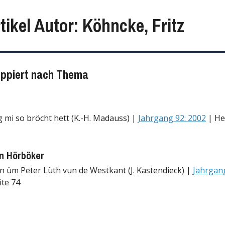
tikel Autor: Köhncke, Fritz
uppiert nach Thema
 mi so bröcht hett (K.-H. Madauss) |
Jahrgang 92: 2002
| Hef
n Hörböker
n üm Peter Lüth vun de Westkant (J. Kastendieck) |
Jahrgang
ite 74