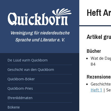
Zum
Inhalt
Heft Ar
springen
Vereinigung für niederdeutsche
Artikel gr
Sprache und Literatur e. V.
Bücher
Wat de Dag
De Lüüd vun’n Quickborn
84
Geschicht vun den Quickborn
Rezensione
Quickborn-Böker
Geschichte
Quickborn-Pries
Heft 1
| Se
Ehrenliddmaten
Bökerie