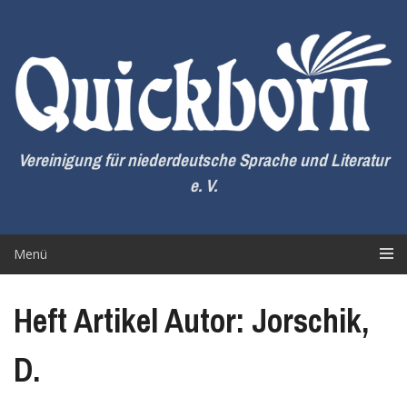
Zum
Inhalt
springen
Vereinigung für niederdeutsche Sprache und Literatur
e. V.
Menü
Heft Artikel Autor: Jorschik,
D.