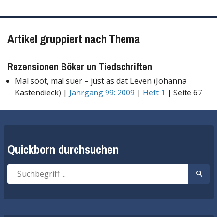
Artikel gruppiert nach Thema
Rezensionen Böker un Tiedschriften
Mal sööt, mal suer – jüst as dat Leven (Johanna
Kastendieck) |
Jahrgang 99: 2009
|
Heft 1
| Seite 67
Quickborn durchsuchen
Suche
Suche
nach:
start