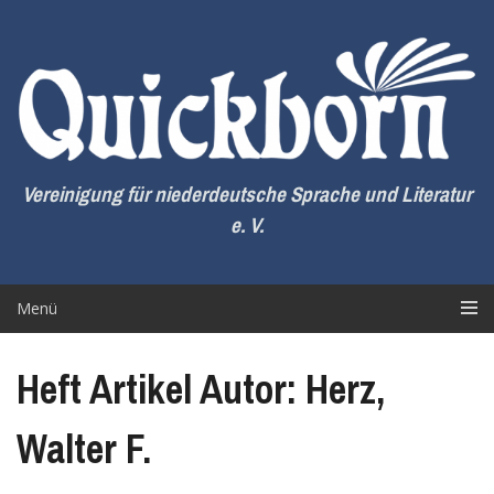
Zum
Inhalt
springen
Vereinigung für niederdeutsche Sprache und Literatur
e. V.
Menü
Heft Artikel Autor: Herz,
Walter F.