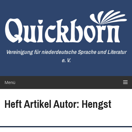
Zum
Inhalt
springen
Vereinigung für niederdeutsche Sprache und Literatur
e. V.
Menü
Heft Artikel Autor: Hengst