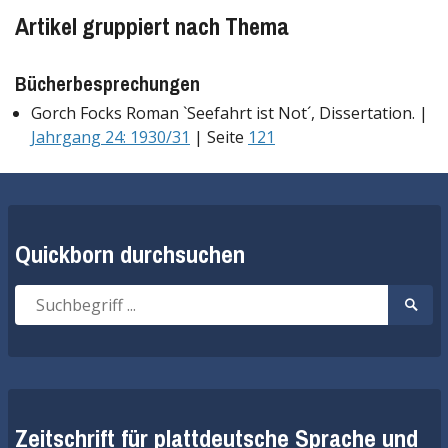
Artikel gruppiert nach Thema
Bücherbesprechungen
Gorch Focks Roman `Seefahrt ist Not´, Dissertation. |
Jahrgang 24: 1930/31
| Seite
121
Quickborn durchsuchen
Suche
Suche
nach:
start
Zeitschrift für plattdeutsche Sprache und