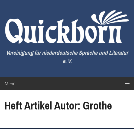
Zum
Inhalt
springen
Vereinigung für niederdeutsche Sprache und Literatur
e. V.
Menü
Heft Artikel Autor: Grothe