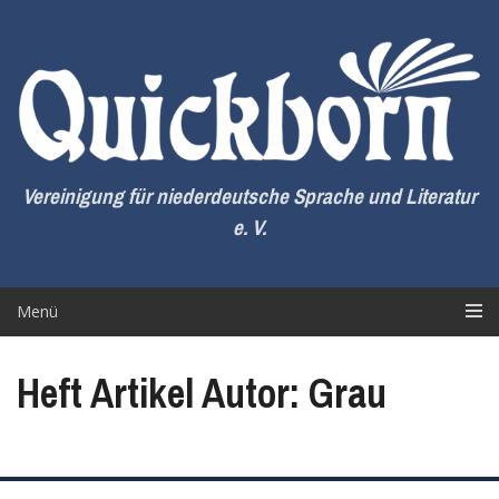
Zum
Inhalt
springen
Vereinigung für niederdeutsche Sprache und Literatur
e. V.
Menü
Heft Artikel Autor: Grau