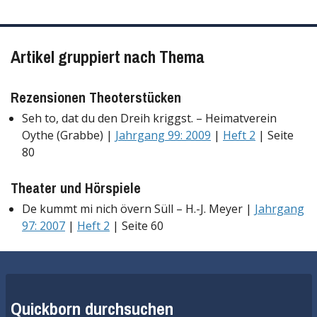
Artikel gruppiert nach Thema
Rezensionen Theoterstücken
Seh to, dat du den Dreih kriggst. – Heimatverein
Oythe (Grabbe) |
Jahrgang 99: 2009
|
Heft 2
| Seite
80
Theater und Hörspiele
De kummt mi nich övern Süll – H.-J. Meyer |
Jahrgang
97: 2007
|
Heft 2
| Seite 60
Quickborn durchsuchen