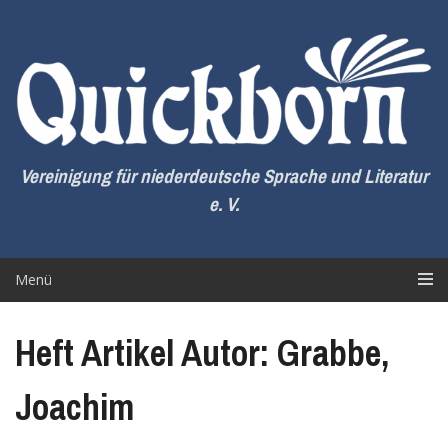
Zum
Inhalt
springen
Vereinigung für niederdeutsche Sprache und Literatur
e. V.
Menü
Heft Artikel Autor: Grabbe,
Joachim