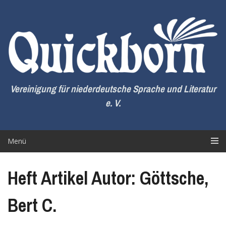
Zum
Inhalt
springen
Vereinigung für niederdeutsche Sprache und Literatur
e. V.
Menü
Heft Artikel Autor: Göttsche,
Bert C.