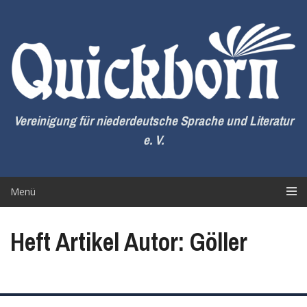
Zum
Inhalt
springen
Vereinigung für niederdeutsche Sprache und Literatur
e. V.
Menü
Heft Artikel Autor: Göller