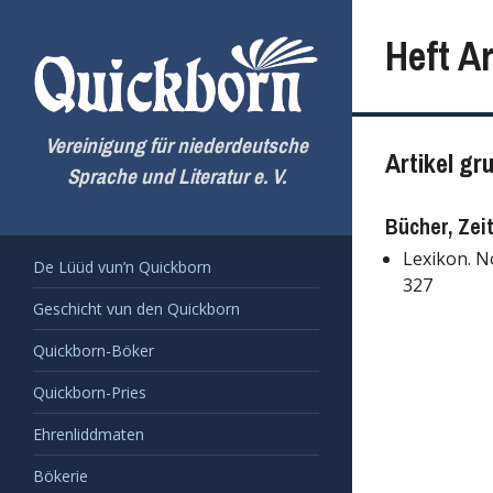
Zum
Inhalt
Heft Ar
springen
Vereinigung für niederdeutsche
Artikel gr
Sprache und Literatur e. V.
Bücher, Zei
Lexikon. N
De Lüüd vun’n Quickborn
327
Geschicht vun den Quickborn
Quickborn-Böker
Quickborn-Pries
Ehrenliddmaten
Bökerie