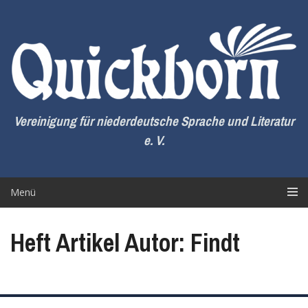
Zum
Inhalt
springen
Vereinigung für niederdeutsche Sprache und Literatur
e. V.
Menü
Heft Artikel Autor: Findt