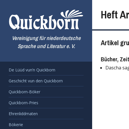
Zum
Inhalt
Heft Ar
springen
Vereinigung für niederdeutsche
Artikel gr
Sprache und Literatur e. V.
Bücher, Zei
Dascha sa
De Lüüd vun’n Quickborn
Geschicht vun den Quickborn
Quickborn-Böker
Quickborn-Pries
Ehrenliddmaten
Bökerie