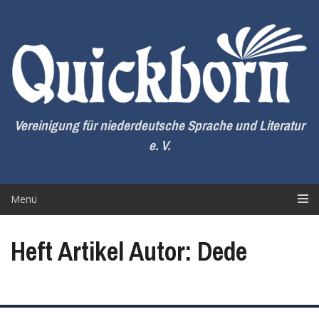
Zum
Inhalt
springen
Vereinigung für niederdeutsche Sprache und Literatur
e. V.
Menü
Heft Artikel Autor: Dede