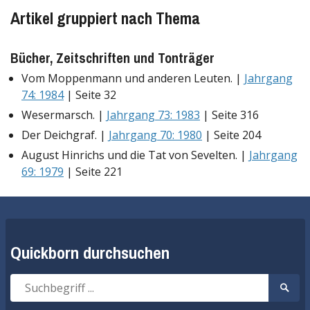
Artikel gruppiert nach Thema
Bücher, Zeitschriften und Tonträger
Vom Moppenmann und anderen Leuten. |
Jahrgang
74: 1984
| Seite 32
Wesermarsch. |
Jahrgang 73: 1983
| Seite 316
Der Deichgraf. |
Jahrgang 70: 1980
| Seite 204
August Hinrichs und die Tat von Sevelten. |
Jahrgang
69: 1979
| Seite 221
Quickborn durchsuchen
Suche
Suche
nach:
start