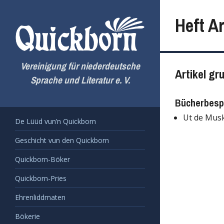
Zum
Inhalt
Heft Ar
springen
Vereinigung für niederdeutsche
Artikel gr
Sprache und Literatur e. V.
Bücherbesp
Ut de Musk
De Lüüd vun’n Quickborn
Geschicht vun den Quickborn
Quickborn-Böker
Quickborn-Pries
Ehrenliddmaten
Bökerie