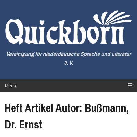
Zum
Inhalt
springen
Vereinigung für niederdeutsche Sprache und Literatur
e. V.
Menü
Heft Artikel Autor: Bußmann,
Dr. Ernst