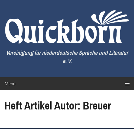
Zum
Inhalt
springen
Vereinigung für niederdeutsche Sprache und Literatur
e. V.
Menü
Heft Artikel Autor: Breuer