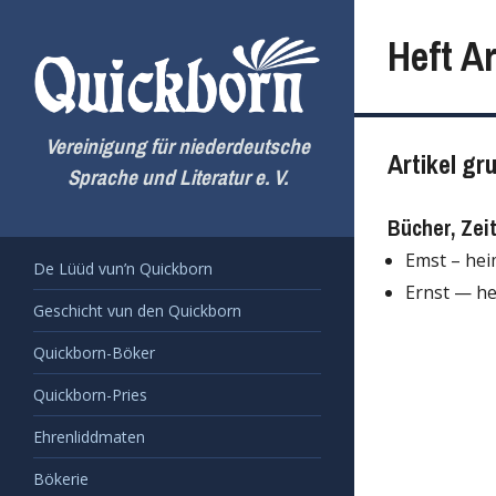
Zum
Inhalt
Heft Ar
springen
Vereinigung für niederdeutsche
Artikel gr
Sprache und Literatur e. V.
Bücher, Zei
Emst – heim
De Lüüd vun’n Quickborn
Ernst — he
Geschicht vun den Quickborn
Quickborn-Böker
Quickborn-Pries
Ehrenliddmaten
Bökerie