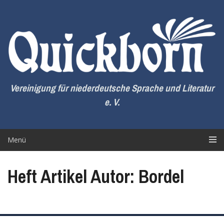
Zum
Inhalt
springen
Vereinigung für niederdeutsche Sprache und Literatur
e. V.
Menü
Heft Artikel Autor: Bordel