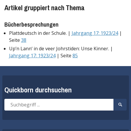
Artikel gruppiert nach Thema
Bücherbesprechungen
Plattdeutsch in der Schule. |
Jahrgang 17: 1923/24
|
Seite
38
Up’n Lann‘ in de veer Johrstiden: Unse Kinner. |
Jahrgang 17: 1923/24
| Seite
85
Quickborn durchsuchen
Suche
Suche
nach:
start