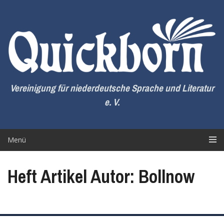
Zum
Inhalt
springen
Vereinigung für niederdeutsche Sprache und Literatur
e. V.
Menü
Heft Artikel Autor: Bollnow