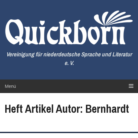
Zum
Inhalt
springen
Vereinigung für niederdeutsche Sprache und Literatur
e. V.
Menü
Heft Artikel Autor: Bernhardt