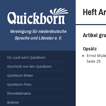
Zum
Inhalt
Heft Ar
springen
Vereinigung für niederdeutsche
Artikel gr
Sprache und Literatur e. V.
Opsätz
Ernst Müll
De Lüüd vun’n Quickborn
Seite 29
Geschicht vun den Quickborn
Quickborn-Böker
Quickborn-Pries
Ehrenliddmaten
Bökerie