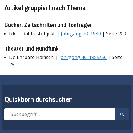
Artikel gruppiert nach Thema
Bücher, Zeitschriften und Tonträger
Ick — dat Lustobjekt. |
Jahrgang 70: 1980
| Seite 200
Theater und Rundfunk
De Ehrbare Haifisch. |
Jahrgang 46: 1955/56
| Seite
29
Quickborn durchsuchen
Suche
Suche
nach:
start