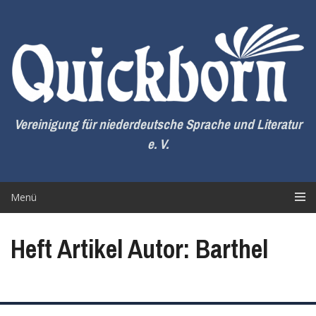
Zum
Inhalt
springen
Vereinigung für niederdeutsche Sprache und Literatur
e. V.
Menü
Heft Artikel Autor: Barthel