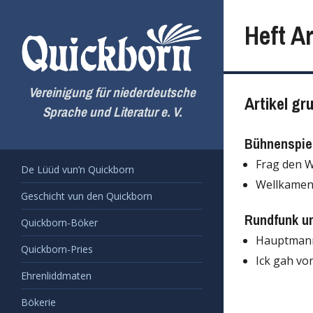
Zum
Inhalt
Heft Ar
springen
Vereinigung für niederdeutsche
Artikel gr
Sprache und Literatur e. V.
Bühnenspiel
Frag den W
De Lüüd vun’n Quickborn
Wellkamen
Geschicht vun den Quickborn
Rundfunk u
Quickborn-Böker
Hauptmann
Quickborn-Pries
Ick gah vo
Ehrenliddmaten
Bökerie